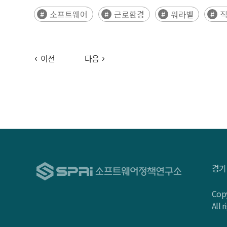
소프트웨어
근로환경
워라벨
이전
다음
경기
Copy
All 