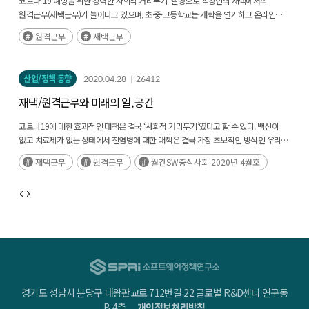
코로나-19 예방을 위한 강력한‘사회적 거리두기’ 실행으로 직장인의 재택에서의
원격근무(재택근무)가 늘어나고 있으며, 초·중·고등학교는 개학을 연기하고 온라인
개학을 준비하고 있다. 코로나-19의 전 세계 확대와 장기화는 대부분의 산업에서 매출
원격근무
재택근무
감소를 가져왔으나, 온라인 상거래․교육, 원격근무 등을 위한(후략)
산업/정책 동향
2020.04.28
26412
재택/원격근무와 미래의 일, 공간
코로나19에 대한 효과적인 대책은 결국 ‘사회적 거리두기’였다고 할 수 있다. 백신이
없고 치료제가 없는 상태에서 전염병에 대한 대책은 결국 가장 초보적인 방식인 우리
행동을 바꾸는 것이었다. 사회적 거리두기는 여러 형태로 일어났다. 개학 연기, 예배 등
재택근무
원격근무
월간SW중심사회 2020년 4월호
종교행사 중단, 대중 이용시설 폐쇄, 온라인 쇼핑, 재택근무 등(후략)
경기도 성남시 분당구 대왕판교로 712번길 22 글로벌 R&D센터 연구동
B 4층
개인정보처리방침