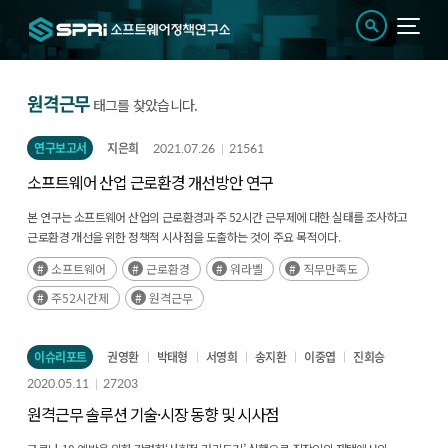
원격근무
태그를 찾았습니다.
연구보고서
지은희
2021.07.26
21561
소프트웨어 산업 근로환경 개선방안 연구
본 연구는 소프트웨어 산업의 근로환경과 주 52시간 근무제에 대한 실태를 조사하고
근로환경 개선을 위한 정책적 시사점을 도출하는 것이 주요 목적이다.
소프트웨어
근로환경
워라벨
직무만족도
주52시간제
원격근무
이슈리포트
권영환
박태형
서영희
송지환
이중엽
진회승
2020.05.11
27203
원격근무 솔루션 기술·시장 동향 및 시사점