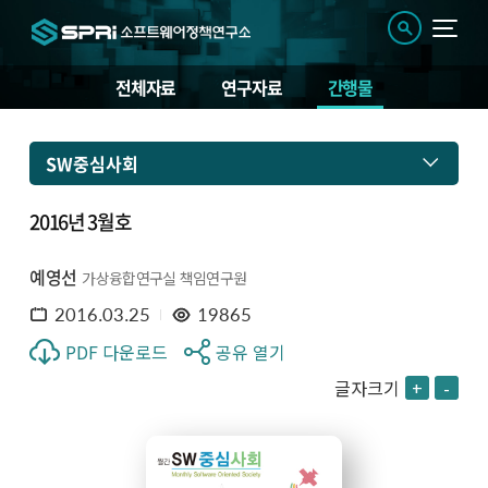
전체자료
연구자료
간행물
SW중심사회
2016년 3월호
예영선
가상융합연구실 책임연구원
2016.03.25
19865
PDF 다운로드
공유 열기
글자크기
+
-