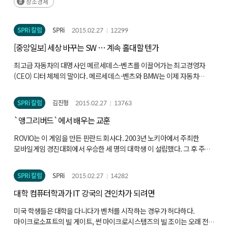
창조경제
힘입어 국민소득 2만불 시대를 넘어서 3만불 시대로 들어가고 있다. 즉
제조업을 중심으로 산업사회에서 상당한 성공을 거두어서 후진국의
부러움을 사고 있다. 그러나 우리 사회 내부를 들여다보면 많은 문제점을
SPRi 칼럼
SPRi
2015.02.27
12299
내포하고 있다.
[중앙일보] 세상 바꾸는 SW … 계속 홀대할 텐가
최고급 자동차의 대명사인 메르세데스-벤츠를 이끌어가는 최고경영자
(CEO) 디터 체체의 말이다. 메르세데스-벤츠와 BMW는 이제 자동차
제조업체가 아니라고 해도 과언이 아닐 만큼 소프트웨어 기업으로 변신
중이다. BMW에서는 새로 개발되는 자동차 연구개발(R&D) 비용의 90%
SPRi 칼럼
김진형
2015.02.27
13763
가 SW를 포함한 정보기술(IT)에 투입된다. 구글이 무인자동차를
개발하는 것도 더 이상 놀랄 일이 아니다.
`앵그리버드`에서 배우는 교훈
ROVIO는 이 게임을 만든 핀란드 회사다. 2003년 노키아에서 주최한
모바일게임 경진대회에서 우승한 세 명의 대학생 이 설립했다. 그 후 주로
노키아 핸드폰에 올라가는 단순한 모바일 게임을 만들면서 연명하다가
2009년 12월에 52번째로 출시한 아이폰 모바일게임 앵그리버드가
SPRi 칼럼
SPRi
2015.02.27
14282
대박을 치면서 널리 알려진 회사다. 아이폰 앱스토어의 덕을 톡톡히 본
것이다.
대학 컴퓨터학과가 IT 강국의 견인차가 되려면
미국 학생들은 대학을 다니다가 벤처를 시작하는 경우가 허다하다.
마이크로소프트의 빌 게이트, 썬 마이크로시스템즈의 빌 조이는 오래 전