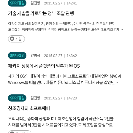
SPRi 칼럼
김진형
2015.02.27
14241
기술 개발을 가로막는 정부 조달 관행
이것이 제도 상의 문제인지, 관행 상의 문제인지, 아니면 공무원의 직무유기인지
모르겠다. 행정학에 문외한인 컴퓨터 공학도의 눈에는 커다란 모순인데도 창조경제를
추구하는 이 정부에서도 개선이 안 된다.
조달
SPRi 칼럼
양병석
2015.02.27
16362
패키지 상품에서 플랫폼의 일부가 된 OS
세기의 OS의 대결이라면 애플과 마이크로소프트의 대결이었던 MAC과
Windows를 떠올린다. 애플 컴퓨터로 퍼스널 컴퓨터시장을 열었던
애플은 OS시장의 대결에서 마이크로소프트에게 패권을 내주었다.
그러나 이후 새로 열린 모바일 OS의 대결에서는 애플의 아이폰이
SPRi 칼럼
김진형
2015.02.27
14720
심비안과 윈도우즈 모바일 같은 기존의 스마트폰 OS를 압도하며 큰
성공을 거둔다.
창조경제와 소프트웨어
우리나라는 중화학 공업과 ICT 제조산업에 힘입어 국민소득 2만불
시대를 넘어서 3만불 시대로 들어가고 있다. 즉 제조업을 중심으로
산업사회에서 상당한 성공을 우리나라는 중화학 공업과 ICT 제조산업에