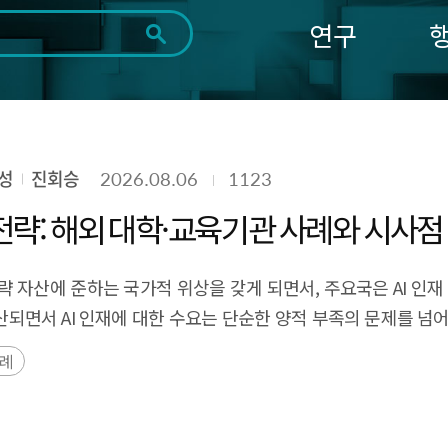
연구
전체
제목
내용
태그
첨부파일
체
1일
1주
1개월
3개월
1년
~
시
마
성
진회승
2026.08.06
1123
작
지
일
막
조회
성 전략: 해외 대학·교육기관 사례와 시사
일
 국가 전략 자산에 준하는 국가적 위상을 갖게 되면서, 주요국은 AI 
 확산되면서 AI 인재에 대한 수요는 단순한 양적 부족의 문제를 넘
·알고리즘을 직접 개발하는 전문 AI 인재를 넘어, 전공·산업 도메인 
사례
 인재로 다층화되고 있다. 본고에서는 이러한 문제의식에서 출발하
사점을 도출하였다. 분석 대상은 미국(MIT·카네기멜런대), 중
 대학·기관으로, 각 사례가 지향하는 인재상과 교육내용·방식, 학