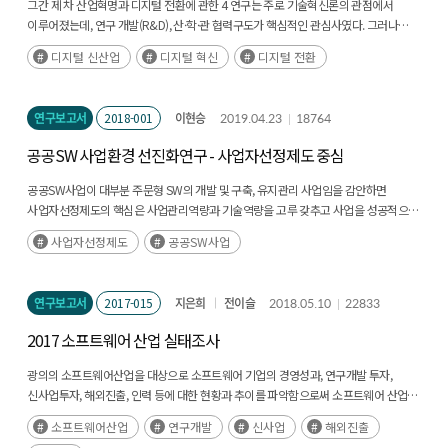
그간 제 차 산업혁명과 디지털 전환에 관한 4 연구는 주로 기술혁신론의 관점에서
이루어졌는데, 연구 개발(R&D), 산·학·관 협력구도가 핵심적인 관심사였다. 그러나
최근 택시업계와 카풀의 갈등, 스마트팜혁신벨리에 대한 농민단체의 반대시위가
디지털 신산업
디지털 혁신
디지털 전환
보여주듯이 디지털 혁신이 점차 심화되면서 우리 사회는 첨예하고 극단적인 사회적
갈등을 시급히 해결해야할 숙제로 부여받은 상황이다.(후략)
연구보고서
2018-001
이현승
2019.04.23
18764
공공SW 사업환경 선진화연구 - 사업자선정제도 중심
공공SW사업이 대부분 주문형 SW의 개발 및 구축, 유지관리 사업임을 감안하면
사업자선정제도의 핵심은 사업관리역량과 기술역량을 고루 갖추고 사업을 성공적으로
완료할 수 있는 공공SW사업자를 공정하고 투명한 절차에 따라 선정하는데 있다.(후략)
사업자선정제도
공공SW사업
연구보고서
2017-015
지은희
전이슬
2018.05.10
22833
2017 소프트웨어 산업 실태조사
광의의 소프트웨어산업을 대상으로 소프트웨어 기업의 경영성과, 연구개발 투자,
신사업투자, 해외진출, 인력 등에 대한 현황과 추이를 파악함으로써 소프트웨어 산업의
성장추이를 분석(후략)
소프트웨어산업
연구개발
신사업
해외진출