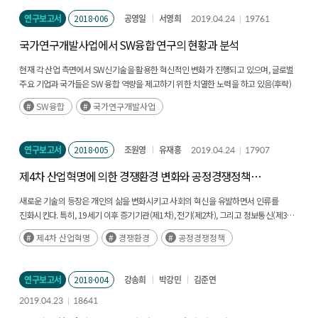
연구보고서
2018-006
공영일
서영희
2019.04.24
19761
국가연구개발사업에서 SW융합 연구의 현황과 분석
현재 각 산업 측면에서 SW신기술을 활용한 혁신적인 변화가 진행되고 있으며, 글로벌
주요 기업과 국가들은 SW 융합 역량을 제고하기 위한 치열한 노력을 하고 있음(후략)
SW융합
국가연구개발사업
연구보고서
2018-005
조원영
유재흥
2019.04.24
17907
제4차 산업혁명에 의한 경쟁환경 변화와 공정경쟁정책
개선방향 연구
새로운 기술의 등장은 개인의 삶을 변화시키고 사회의 혁신을 유발하면서 인류를
진화시킨다. 특히, 19세기 이후 증기기관(제1차), 전기(제2차), 그리고 정보통신(제3차)
등 범용성과 파급력이 높은 신기술에 의한 세 차례의 산업혁명은 새로운 산업을
제4차 산업혁명
경쟁환경
공정경쟁정책
태동시키고 과거와는 단절적인(후략)
연구보고서
2018-004
강송희
박강민
김준연
2019.04.23
18641