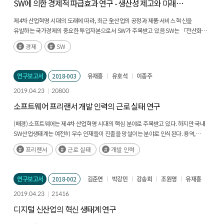
SW에 의한 경제적 파급효과 연구 - 생산성 제고와 미래
노동구조 변화 -
제4차 산업혁명 시대의 도래에 따라, 최근 全산업의 공정과 제품·서비스 혁신을
유발하는 국가경제의 중요한 투입자본으로서 SW가 주목받고 있음 SW는 「전산화→
정보화→디지털 전환」의 시기를 거치면서 투입자본의 하나로서 경제성장에 기여해
경제
SW
왔고(후략)
연구보고서
2018-003
유재흥
유호석
이종주
2019.04.23
20800
소프트웨어 프리랜서 개발 인력의 근로 실태 연구
(배경) 소프트웨어는 제4차 산업혁명 시대의 핵심 분야로 주목받고 있다. 하지만 국내
SW산업생태계는 여전히 우수 인재들이 진출을 망설이는 분야로 인식된다. 용역,
하청위주의 SW개발 사업에 참여하는 국내 기업들은 참여 인력을 기업의 자산이 아닌
프리랜서
근로 실태
개발 인력
비용으로 인식하는 경향이 있다. 이에 개발인력에 대한 단가 후려치기, 불법 인력
파견업체에 의한 수수료 편취 등 피해를 보는 개발자의 사례가 종종 등장한다. 특히,
근로자로서 법적 보호를 받지 (후략)
연구보고서
2018-002
김준연
박강민
강송희
조원영
유재흥
2019.04.23
21416
디지털 신산업의 혁신 생태계 연구