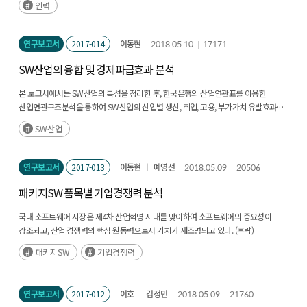
인력
연구보고서
2017-014
이동현
2018.05.10
17171
SW산업의 융합 및 경제파급효과 분석
본 보고서에서는 SW산업의 특성을 정리한 후, 한국은행의 산업연관표를 이용한
산업연관구조분석을 통하여 SW산업의 산업별 생산, 취업, 고용, 부가가치 유발효과를
살펴보고, WIOD의 산업연관표를 이용한 산업연관구조분석 및 네트워크 분석을
SW산업
통하여 한국, 미국, 중국의 SW산업의 타산업 소비활용도, 타산업의 SW활용도,
SW산업의 융합파급도 및 융합중개도를 비교·분석하였다. 주요 내용을 정리하면
다음과 같다. (후략)
연구보고서
2017-013
이동현
예영선
2018.05.09
20506
패키지SW 품목별 기업경쟁력 분석
국내 소프트웨어 시장은 제4차 산업혁명 시대를 맞이하여 소프트웨어의 중요성이
강조되고, 산업 경쟁력의 핵심 원동력으로서 가치가 재조명되고 있다. (후략)
패키지SW
기업경쟁력
연구보고서
2017-012
이호
김정민
2018.05.09
21760