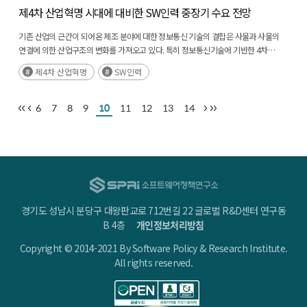
제4차 산업혁명 시대에 대비한 SW인력 중장기 수요 전망
기존 산업의 근간이 되어온 제조 분야에 대한 정보통신 기술의 결합은 사물과 사물의
연결에 의한 산업구조의 변화를 가져오고 있다. 특히 정보통신기술에 기반한 4차
산업혁명은 기존 산업 구조로 하여금 파괴적 양상으로 나타나고 있다. 이 중 가장 큰
제4차 산업혁명
SW인력
변화는 일자리 수의 감소 또는 신규 일자리의 출현이다. (후략)
6
7
8
9
10
11
12
13
14
경기도 성남시 분당구 대왕판교로 712번길 22 글로벌 R&D센터 연구동
B 4층
개인정보처리방침
Copyright © 2014-2021 By Software Policy & Research Institute.
All rights reserved.