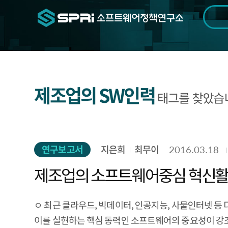
검색범위
기간
전
제조업의 SW인력
태그를 찾았습
연구보고서
지은희
최무이
2016.03.18
제조업의 소프트웨어중심 혁신활
ㅇ 최근 클라우드, 빅데이터, 인공지능, 사물인터넷 등
이를 실현하는 핵심 동력인 소프트웨어의 중요성이 강