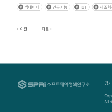
빅데이터
인공지능
IoT
제조혁
ㅇ 본 연구는 전통산업에서의 소프트웨어 기반 혁신활
인력현황, 애로사항 등을 조사하고, 산업별 SW융합수
이전
다음
경기
Copy
All 