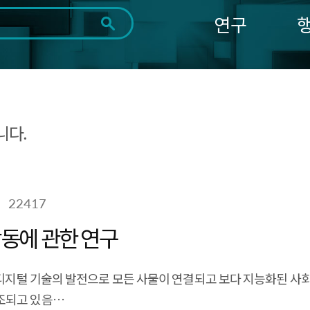
연구
전체
제목
내용
태그
첨부파일
체
1일
1주
1개월
3개월
1년
~
시
마
니다.
작
지
일
막
조회
일
22417
동에 관한 연구
 디지털 기술의 발전으로 모든 사물이 연결되고 보다 지능화된 사회
조되고 있음