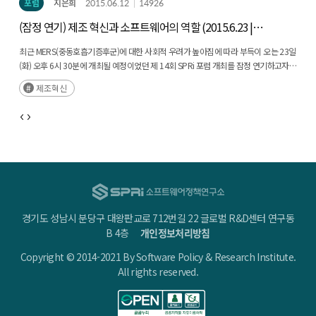
포럼
지은희
2015.06.12
14926
(잠정 연기) 제조 혁신과 소프트웨어의 역할 (2015.6.23 |
15회)
최근 MERS(중동호흡기증후군)에 대한 사회적 우려가 높아짐에 따라 부득이 오는 23일
(화) 오후 6시 30분에 개최될 예정이었던 제 14회 SPRi 포럼 개최를 잠정 연기하고자
합니다. 참석자들의 안전을 위한 결정이오니 널리 양해 부탁드리겠습니다. SPRI 포럼에
제조혁신
보내주신 관심에 감사드리며, 추후 변경된 일정에 대하여 다시 안내해 드리도록
하겠습니다.
경기도 성남시 분당구 대왕판교로 712번길 22 글로벌 R&D센터 연구동
B 4층
개인정보처리방침
Copyright © 2014-2021 By Software Policy & Research Institute.
All rights reserved.