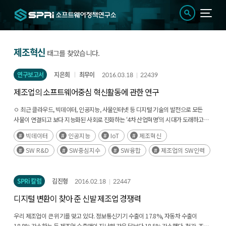
제조혁신
태그를 찾았습니다.
연구보고서
지은희
최무이
2016.03.18
22439
제조업의 소프트웨어중심 혁신활동에 관한 연구
ㅇ 최근 클라우드, 빅데이터, 인공지능, 사물인터넷 등 디지털 기술의 발전으로 모든
사물이 연결되고 보다 지능화된 사회로 진화하는 ‘4차 산업혁명’의 시대가 도래하고
있고,
빅데이터
인공지능
IoT
제조혁신
이를 실현하는 핵심 동력인 소프트웨어의 중요성이 강조되고 있음
SW R&D
SW중심지수
SW융합
제조업의 SW인력
ㅇ 본 연구는 전통산업에서의 소프트웨어 기반 혁신활동의 실태를 파악하기 위하여
소프트웨어 융합 전략, 소프트웨어 기반 혁신을 위한 투자와 개발환경 조성, 기술수준,
인력현황, 애로사항 등을 조사하고, 산업별 SW융합수준과 기업의 소프트웨어중심
SPRi 칼럼
김진형
2016.02.18
22447
혁신 수준을 파악하고자 함
디지털 변환이 찾아 준 신발 제조업 경쟁력
우리 제조업이 큰 위기를 맞고 있다. 정보통신기기 수출이 17.8%, 자동차 수출이
18.8% 감소하는 등 제조업 수출액이 지난해 같은 달보다 18.5% 감소했다. 철강, 조선,