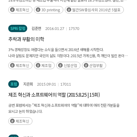
정유 산업은 이미 몇 년째 적자다. 사업을 해서 이자도 못 내는 기업이 3분의 1에
제조혁신
3D printing
월간SW중심사회 2016년 5월호
이르고, 이 상태가 3년 연속인 기업이 15%에 이른다.···
국가미래연구원 블로그ㅣ김진형 카이스트 명예교수ㅣ2016. 03. 1
SPRi 칼럼
김준연
2016.01.27
17570
추락과 부활의 미학
3% 경제성장도 어렵다는 소식을 들으면서 2016년 새해를 시작한다.
나라 살림도 문제지만 국민의 삶도 걱정이다. 2015년 가계신용, 즉 개인이 빌린 돈이
무려 1,166조를 기록했다고 한다. 문제는 이 수치의 45% 이상이 소상공인이라는
제조혁신
제조업
신발산업
산업부활
점이다.(후략)
포럼
지은희
2015.09.01
17011
제조 혁신과 소프트웨어의 역할 (2015.8.25 | 15회)
금번 포럼에서는 "제조 혁신과 소프트웨어의 역할"에 대하여 여러 전문가분들을
모시고 논의 하였습니다.
* 발표자료(PDF)를 다운 받아 보실수 있습니다.
제조혁신