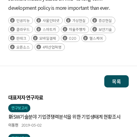
development policy is more important than ever.
인공지능
사물인터넷
가상현실
증강현실
클라우드
스마트카
자율주행차
보안기술
핀테크
모바일결제
O2O
헬스케어
오픈소스
4차산업혁명
목록
대표저자 연구자료
연구보고서
新SW기술분야 기업경쟁력분석을 위한 기업생태계 현황조사
이동현
2019-05-02