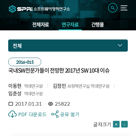
전체자료
연구자료
간행물
전체
2016-015
국내SW전문가들이 전망한 2017년 SW 10대 이슈
이동현
김정민
역대연구원
AI정책연구실 역대연구원
임춘성
역대연구원
2017.01.31
25822
PDF 다운로드
공유 열기
글자크기
+
-