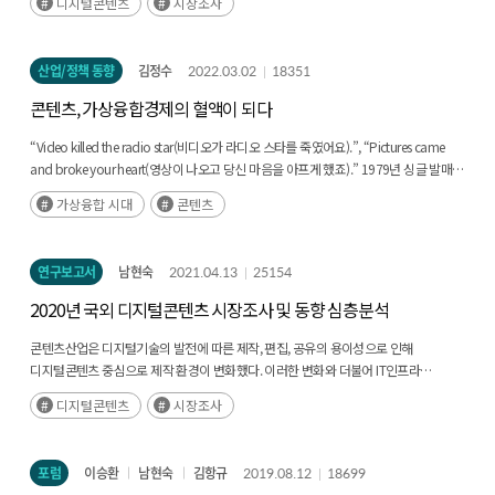
디지털콘텐츠
시장조사
산업/정책 동향
김정수
2022.03.02
18351
콘텐츠, 가상융합경제의 혈액이 되다
“Video killed the radio star(비디오가 라디오 스타를 죽였어요).”, “Pictures came
and broke your heart(영상이 나오고 당신 마음을 아프게 했죠).” 1979년 싱글 발매된
Buggles의 “Video killed the Radio star”라는 노래가사 중 일부이다. 그동안의 주력
가상융합 시대
콘텐츠
미디어였던 라디오가 비디오로 급격히 바뀌어 가는 과정에서 라디오 기반 스타들이
쇠락해 가는 아쉬움을 표현한 노래인데, 뮤직비디오 채널인 MTV가 개국할 때, 맨 처음
전파를 탄 뮤직비디오이기도 하다.(후략)
연구보고서
남현숙
2021.04.13
25154
2020년 국외 디지털콘텐츠 시장조사 및 동향 심층분석
콘텐츠산업은 디지털기술의 발전에 따른 제작, 편집, 공유의 용이성으로 인해
디지털콘텐츠 중심으로 제작 환경이 변화했다. 이러한 변화와 더불어 IT인프라
개선으로 인한 콘텐츠에 대한 접근성이 향상되었으며 PC에서 스마트폰까지(후략)
디지털콘텐츠
시장조사
포럼
이승환
남현숙
김항규
2019.08.12
18699