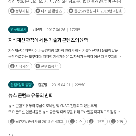
정의 : 부호, 문자, 오디오, 이미지, 영상, 오감 정보 등이 ICT기술과 결합하여 전자적
형태로 표현된 자료, 정보, 지식, 데이터베이스와 관련하여 서비스 혹은 제품의 형태로
정부지원
디지털 콘텐츠
월간SW중심사회 2019년 4월호
기획, 제작/생산, 활용하는 데 필요한 SW, HW 및 제작 결과물
연구보고서
김윤명
2017.06.26
17259
지식재산 관점에서 본 기술과 콘텐츠의 융합
지식재산은 자연권이나 물권처럼 절대적 권리가 아닌 기술혁신이나 문화창달을
목적으로 하는 도구이다. 이처럼 지식재산은 그 자체가 목적이 아닌 다른 것과의
관계에서 그 효과가 나타나는 매개체적 역할을 하기도 한다. 이러한 면에서 인류에게
지식재산
콘텐츠융합
지식재산을 통한 기술 발전은 신세계를 기대하는 매력이 있다. (후략)
산업/정책 동향
김윤명
2015.04.21
22950
뉴스 콘텐츠 유통의 변화
뉴스 콘텐츠 유통의 중심이 모바일 및 SNS로 전환되고 있는 추세
주요 글로벌 언론사들은 뉴스 공급 및 마케팅을 위해 모바일을 적극적으로 활용
페이스북, 스냅챗 등 SNS 전문기업들이 뉴스 유통 사업을 추진 중이며, 새로 떠오르는
월간SW중심사회 2015년 4월호
뉴스
콘텐츠
유통
미디어 기업들도 모바일 및 SNS를 적극적으로 활용