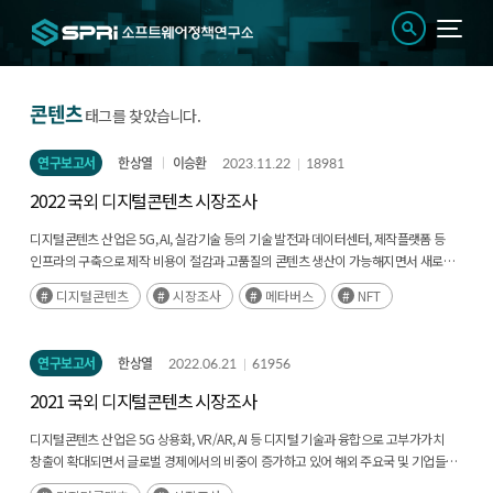
콘텐츠
태그를 찾았습니다.
연구보고서
한상열
이승환
2023.11.22
18981
2022 국외 디지털콘텐츠 시장조사
디지털콘텐츠 산업은 5G, AI, 실감기술 등의 기술 발전과 데이터센터, 제작플랫폼 등
인프라의 구축으로 제작 비용이 절감과 고품질의 콘텐츠 생산이 가능해지면서 새로운
고부가가치 산업으로 각광 받고 있다.(후략)
디지털콘텐츠
시장조사
메타버스
NFT
연구보고서
한상열
2022.06.21
61956
2021 국외 디지털콘텐츠 시장조사
디지털콘텐츠 산업은 5G 상용화, VR/AR, AI 등 디지털 기술과 융합으로 고부가가치
창출이 확대되면서 글로벌 경제에서의 비중이 증가하고 있어 해외 주요국 및 기업들은
관련 분야의 R&D 투자를 강화하고 있다. (후략)