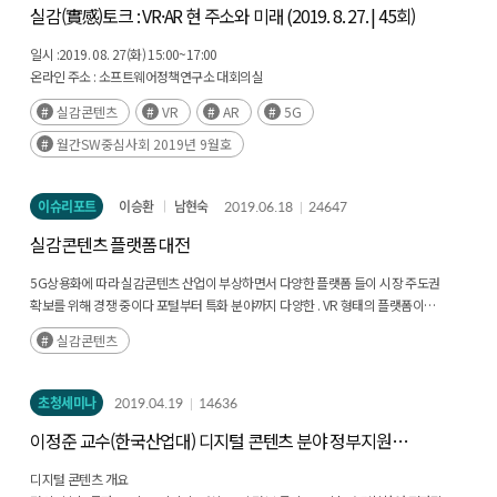
실감(實感)토크 : VR·AR 현 주소와 미래 (2019. 8. 27. | 45회)
일시 :
2019. 08. 27(화) 15:00~17:00
온라인 주소 :
소프트웨어정책연구소 대회의실
실감콘텐츠
VR
AR
5G
월간SW중심사회 2019년 9월호
이슈리포트
이승환
남현숙
2019.06.18
24647
실감콘텐츠 플랫폼 대전
5G상용화에 따라 실감콘텐츠 산업이 부상하면서 다양한 플랫폼 들이 시장 주도권
확보를 위해 경쟁 중이다 포털부터 특화 분야까지 다양한 . VR 형태의 플랫폼이
운영되고 있는 상황이다(후략)
실감콘텐츠
초청세미나
2019.04.19
14636
이정준 교수(한국산업대) 디지털 콘텐츠 분야 정부지원
개선 방향
디지털 콘텐츠 개요