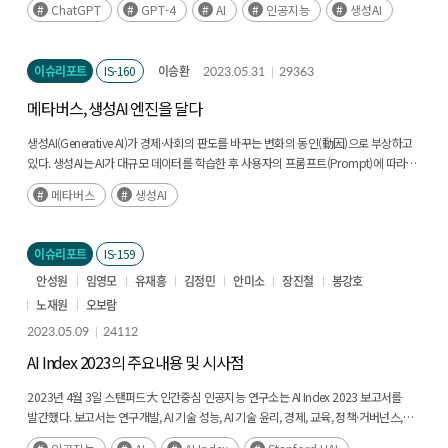
ChatGPT
GPT-4
AI
인공지능
생성AI
보여주며 검색 시장을 비롯해 다양한 산업에 영향을 미치고 있으며 크게 세 가지
분야에서 변화를 일으키고 있다. (후략)
이슈리포트
IS-160
이승환
2023.05.31
29363
메타버스, 생성AI 엔진을 달다
생성AI(Generative AI)가 경제·사회의 판도를 바꾸는 변화의 동인(動因)으로 부상하고
있다. 생성AI는 AI가 대규모 데이터를 학습한 후 사용자의 프롬프트(Prompt)에 따라
텍스트, 이미지, 영상, 음악 등 다양한 디지털 재화를 생성하는 기술로 빠르게 시장을
메타버스
생성AI
형성 중이다. AI는 메타버스 구현에 핵심 역할을 하는바, 본 고에서는 최근 주목받는
생성AI와 메타버스의 융합으로 생기는 3대 변화 방향을 분석하고 시사점을 제시하였다.
(후략)
이슈리포트
IS-159
안성원
임영모
유재흥
김정민
안미소
장진철
봉강호
노재원
오보람
2023.05.09
24112
AI Index 2023의 주요내용 및 시사점
2023년 4월 3일 스탠퍼드大 인간중심 인공지능 연구소는 AI Index 2023 보고서를
발간했다. 보고서는 연구개발, AI 기술 성능, AI 기술 윤리, 경제, 교육, 정책·거버넌스,
다양성, 여론 등 8개의 장으로 구분하고 글로벌 데이터와 보고 자료들을 심층 분석하여