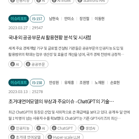
인공지능
AI
AI Index
Stanford HAI
핵심 내용을 정리하였다. (후략)
이슈리포트
IS-157
남현숙
안미소
장진철
이동현
2023.03.27
29547
국내·외 공공부문 AI 활용현황 분석 및 시사점
세계 주요 경제개발 기구 및 글로벌 컨설팅 기관들은 공공부문의 인공지능 도입 및
활용범위의 확대는 업무 생산성 및 효율성 개선을 넘어, 국가 경제 전반에 긍정적
파급효과를 가져다줄 것으로 전망한다. 이런 AI도입의 순기능을 고려한 주요국 정부는
AI
공공부문
AI 기술을 공공부문에 적극 활용하여 사회문제를 해결하고, 업무 프로세스와 성과
혁신을 추구하고 있으나, AI 도입 및 확산은 더디게 진행되고 있다. (후략)
이슈리포트
IS-158
안성원
유재흥
조원영
노재원
손효현
2023.03.13
25278
초거대언어모델의 부상과 주요이슈 - ChatGPT의 기술적
특징과 사회적‧산업적 시사점
최근 ChatGPT의 등장은 산업 및 사회적으로 큰 파급력을 보이고 있다. 공개 두 달 만에
월 1억 명이 넘는 사용자 수를 확보했다. ChatGPT는 기존 GPT시리즈의 최신
버전으로 1,750억 개의 파라미터를 갖추고 문서요약, 프로그래밍, 보고서 작성 등 사람
인공지능
AI
ChatGPT
생성AI
수준의 결과를 생성하는 대화형 언어모델이다. 애초 자연어처리를 목적으로 하는
언어모델이 점차 발전하여 초거대 인공지능(AI)이 되고, 이제 범용성까지 갖추는 상황에
초거대 언어모델
Hyper-scale LLM