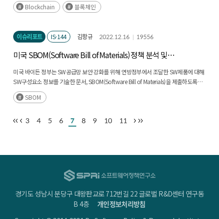
Blockchain
블록체인
이슈리포트
IS-144
김항규
2022.12.16
19556
미국 SBOM(Software Bill of Materials) 정책 분석 및
시사점
미국 바이든 정부는 SW공급망 보안 강화를 위해 연방정부에서 조달한 SW제품에 대해
SW구성요소 정보를 기술한 문서, SBOM(Software Bill of Materials)을 제출하도록
요구하는 행정명령을 2021년 5월에 발표했다.(후략)
SBOM
3
4
5
6
7
8
9
10
11
경기도 성남시 분당구 대왕판교로 712번길 22 글로벌 R&D센터 연구동
B 4층
개인정보처리방침