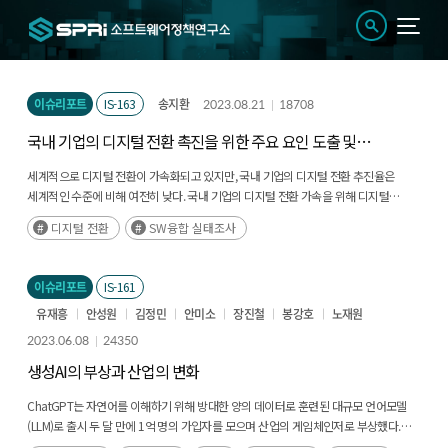
이슈리포트
IS-163
송지환
2023.08.21
18708
국내 기업의 디지털 전환 촉진을 위한 주요 요인 도출 및
실증 연구
세계적으로 디지털 전환이 가속화되고 있지만, 국내 기업의 디지털 전환 추진율은
세계적인 수준에 비해 여전히 낮다. 국내 기업의 디지털 전환 가속을 위해 디지털
전환을 추진하고 있는 실제 기업의 특성을 체계적으로 분석할 필요가 있다.(후략)
디지털 전환
SW융합 실태조사
이슈리포트
IS-161
유재흥
안성원
김정민
안미소
장진철
봉강호
노재원
2023.06.08
24350
생성AI의 부상과 산업의 변화
ChatGPT는 자연어를 이해하기 위해 방대한 양의 데이터로 훈련된 대규모 언어모델
(LLM)로 출시 두 달 만에 1억 명의 가입자를 모으며 산업의 게임체인저로 부상했다.
ChatGPT로 대표되는 언어모델을 포함한 다양한 생성 AI 모델은 높은 수준의 성능을