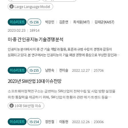
도달했다. 글로벌 주요 기업들은 이 초거대 AI 시장을 선점하기 위해 다방면으로
Large Language Model
각축전을 벌이고 있다. 한편, 오늘날의 초거대 AI는 분명 기술적 혁신을 이룩했지만,
여전히 많은 과제를 안고 있다. 이 보고서에서는 ChatGPT를 중심으로 대규모
언어모델의 기술적 변화양상과 특징, 활용성, 한계점 등을 짚어보고, 산업 및 사회적
이슈리포트
IS-156
박강민
김준연
최석웅(MIT)
김태균(KAIST)
영향력과 향후 방향을 논의해보고자 한다. Executive Summary The recent
2023.02.23
18914
appearance of ChatGPT is showing a great ripple effect on the industry and
society. Within two months of its release, it has attracted over 100 million
미·중 간 인공지능 기술경쟁 분석
monthly users. ChatGPT is the latest version of the existing GPT series, an
인공지능 분야에서 미·중 간 기술 개발과 활용, 표준과 규범 수립의 경쟁과 갈등이
interactive language model with 175 billion parameters that generates human-
심화되고 있다. 본 연구에서는 인공지능이 기술 패권 경쟁에 중심으로 부상한 원인과
level results such as document summarization, programming, and report
현황을 분석했다.(후략)
writing. Originally designed for natural language processing, the language
model has gradually evolved to become a hyper-scale artificial intelligence(AI)
이슈리포트
IS-155
남현숙
전이슬
2022.12.27
25706
and has now reached the point of universality. Major global companies are
competing to dominate this market. Meanwhile, while today's hyper-scale AI is
2023년 SW산업 10대 이슈전망
certainly a technological breakthrough, it still faces many challenges. In this
report, we will examine the technological changes, features, utility, and
SW
소프트웨어정책연구소는 급변하는
산업의 전략수립 및 사업 방향 설정을
limitations of large-scale language models(LLMs), focusing on ChatGPT, and
, SW
위한 통찰력을 제공하기 위해
산업의 현황과 관련 메가 트렌드 등을
discuss their industrial and social impact and future directions.
, 2023
10
SW
. (후략)
조사하고 분석하여
년
대
산업 이슈를 선정했다
10대 SW산업 이슈
이슈리포트
IS-154
장진철
이동현
2022.12.26
23006