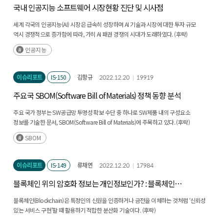
국내 인공지능 소프트웨어 시장현황 진단 및 시사점
세계 각국의 인공지능(AI) 시장은 급속히 성장하며 AI 기술과 시장에 대한 투자 규모
역시 경쟁적으로 증가함에 따라, 가히 AI 패권 경쟁의 시대가 도래하였다. (후략)
인공지능
이슈리포트
IS-150
김항규
2022.12.20
19919
주요국 SBOM(Software Bill of Materials) 정책 동향 분석
주요 국가 정부는 SW공급망 투명성 확보 수단 중 하나로 SW제품 내의 구성요소
정보를 기술한 문서, SBOM(Software Bill of Materials)에 주목하고 있다. (후략)
SBOM
이슈리포트
IS-149
류채연
2022.12.20
17984
블록체인 위의 암호화 정보는 개인정보인가? : 블록체인
기반의 분산신원인증 서비스를 중심으로
블록체인(Blockchain)은 특정인의 신원을 인증하거나 금전을 이체하는 것처럼 ‘신뢰성
있는 서비스 구현’할 때 활용하기 적합한 분산화 기술이다. (후략)