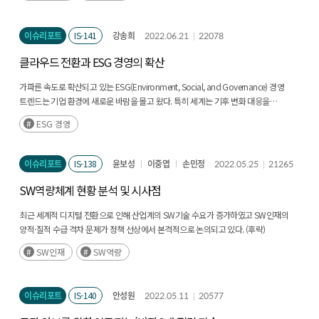
이슈리포트
IS-141
강송희
2022.06.21
22078
클라우드 전환과 ESG 경영의 확산
가파른 속도로 확산되고 있는 ESG(Environment, Social, and Governance) 경영
트렌드는 기업 환경에 새로운 바람을 몰고 왔다. 특히 세계는 기후 변화 대응을
촉구하는 시대적 요구에 부응하고 있다. (후략)
ESG 경영
이슈리포트
IS-138
윤보성
이중엽
손민정
2022.05.25
21265
SW역량체계 현황 분석 및 시사점
최근 세계적 디지털 전환으로 인해 산업계의 SW기술 수요가 증가하였고 SW인재의
양적·질적 수급 격차 문제가 정책 선상에서 본격적으로 논의되고 있다. (후략)
SW인재
SW역량
이슈리포트
IS-140
안성원
2022.05.11
20577