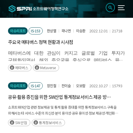
이슈리포트
IS-153
한상열
곽나연
이승환
2022.12.01
21718
주요국 메타버스 정책 현황과 시사점
메타버스에 대한 관심이 커지고 글로벌 기업 투자가
구체화되면서
,
해외 주요국을 중심으로 메타버스 육성
,
XR/NFT
등 메타버스와 밀접한 분야 관련 정책 발표가
메타버스
Metaverse
늘어나고 있다
.
(후략)
이슈리포트
IS-147
장진철
전이슬
오보람
2022.10.27
15793
공유·활용 증진을 위한 SW산업 통계정보서비스 제공 방향
도출
소프트웨어산업 관련 정보제공 및 통계 활용 증대를 위한 통계정보서비스 구축을
위해서는 타 서비스 수준의 최신성·분석 용이성·공유 용이성·정보 제공성·개인화
요소를 고려해야 하며, 통계정보 공유·확산을 위한 데이터 공유 플랫폼 및 거버넌스
SW산업
통계정보서비스
구축 필요