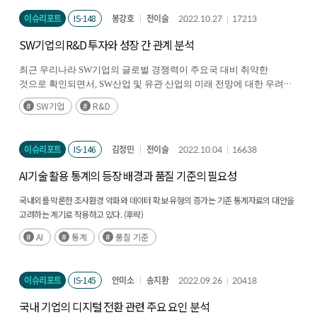
이슈리포트
IS-148
봉강호
전이슬
2022.10.27
17213
SW기업의 R&D 투자와 성장 간 관계 분석
최근 우리나라
SW
기업의 글로벌 경쟁력이 주요국 대비 취약한
것으로 확인되면서
, SW
산업 및 유관 산업의 미래 전망에 대한 우려가
(후략)
제기되고 있다
.
SW기업
R&D
이슈리포트
IS-146
김정민
전이슬
2022.10.04
16638
AI기술 활용 통계의 등장 배경과 품질 기준의 필요성
국내외를 막론한 조사환경 악화와 데이터 확보 유형의 증가는 기존 통계자료의 대안을
고려하는 계기로 작용하고 있다. (후략)
AI
통계
품질 기준
이슈리포트
IS-145
안미소
송지환
2022.09.26
20418
국내 기업의 디지털 전환 관련 주요 요인 분석