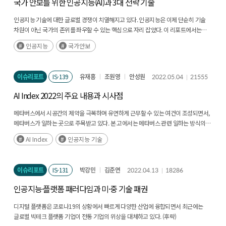
국가 안보를 위한 인공지능(AI)과 3대 전략 기술
인공지능 기술에 대한 글로벌 경쟁이 치열해지고 있다. 인공지능은 이제 단순히 기술
차원이 아닌 국가의 존위를 좌우할 수 있는 핵심으로 자리 잡았다. 이 리포트에서는
인공지능 기술에 대한 경쟁 및 발전 동향을 살펴보고, 국가 안보를 결정지을 수 있는
인공지능
국가안보
주요 인공지능 기술들과 그 사례를 분석해 보고자 한다. (후략)
이슈리포트
IS-139
유재흥
조원영
안성원
2022.05.04
21555
AI Index 2022의 주요 내용과 시사점
메타버스에서 시공간의 제약을 극복하며 유연하게 근무할 수 있는 여건이 조성되면서,
메타버스가 일하는 곳으로 주목받고 있다. 본 고에서는 메타버스 관련 일하는 방식의
변화 양상을 살펴보고 시사점을 제시하였다. (후략)
AI Index
인공지능 기술
이슈리포트
IS-131
박강민
김준연
2022.04.13
18286
인공지능·플랫폼 패러다임과 미·중 기술 패권
디지털 플랫폼은 코로나19의 상황에서 빠르게 다양한 산업에 융합되면서 최근에는
글로벌 빅테크 플랫폼 기업이 전통 기업의 위상을 대체하고 있다. (후략)