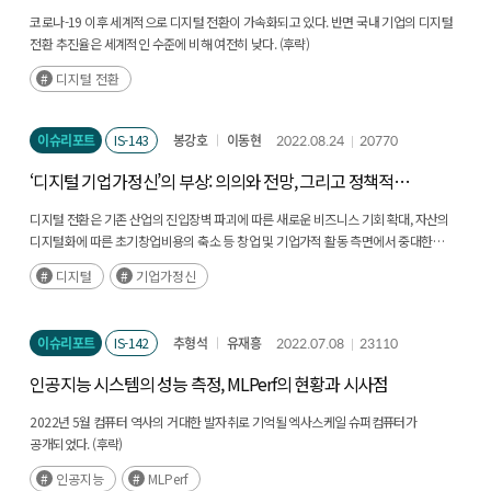
코로나-19 이후 세계적으로 디지털 전환이 가속화되고 있다. 반면 국내 기업의 디지털
전환 추진율은 세계적인 수준에 비해 여전히 낮다. (후략)
디지털 전환
이슈리포트
IS-143
봉강호
이동현
2022.08.24
20770
‘디지털 기업가정신’의 부상: 의의와 전망, 그리고 정책적
시사점
디지털 전환은 기존 산업의 진입장벽 파괴에 따른 새로운 비즈니스 기회 확대, 자산의
디지털화에 따른 초기창업비용의 축소 등 창업 및 기업가적 활동 측면에서 중대한
환경적 변화를 초래하고 있다. (후략)
디지털
기업가정신
이슈리포트
IS-142
추형석
유재흥
2022.07.08
23110
인공지능 시스템의 성능 측정, MLPerf의 현황과 시사점
2022년 5월 컴퓨터 역사의 거대한 발자취로 기억될 엑사스케일 슈퍼컴퓨터가
공개되었다. (후략)
인공지능
MLPerf