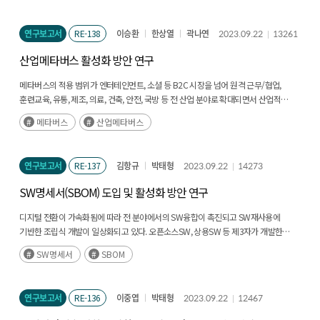
제시하는 것을 목적으로 한다. (후략)
연구보고서
RE-138
이승환
한상열
곽나연
2023.09.22
13261
산업메타버스 활성화 방안 연구
메타버스의 적용 범위가 엔터테인먼트, 소셜 등 B2C 시장을 넘어 원격 근무/협업,
훈련교육, 유통, 제조, 의료, 건축, 안전, 국방 등 전 산업 분야로 확대되면서 산업적
활용에 특화된 메타버스가 중요한 화두로 부상하고 있다. (후략)
메타버스
산업메타버스
연구보고서
RE-137
김항규
박태형
2023.09.22
14273
SW명세서(SBOM) 도입 및 활성화 방안 연구
디지털 전환이 가속화됨에 따라 전 분야에서의 SW융합이 촉진되고 SW재사용에
기반한 조립식 개발이 일상화되고 있다. 오픈소스SW, 상용SW 등 제3자가 개발한
SW를 활용함으로써 신기술 도입이 빨라지고 SW개발 비용이 절감되는 혁신을
SW명세서
SBOM
가져옴과 동시에 내재된 라이선스·보안·품질 위협도 함께 동반되고 있다. 이에 따라
SW구성요소 수준의 관리를 위해 SW공급망 투명성 확보 필요성이 제기되었고, 방안 중
하나로 SBOM(Software Bill of Materials)에 주목하기 시작했다. (후략)
연구보고서
RE-136
이중엽
박태형
2023.09.22
12467