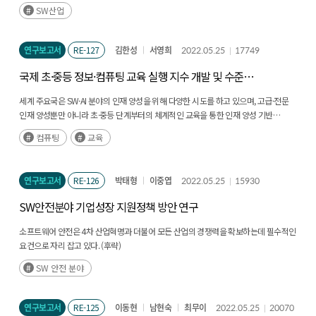
SW산업
연구보고서
RE-127
김한성
서영희
2022.05.25
17749
국제 초·중등 정보·컴퓨팅 교육 실행 지수 개발 및 수준
분석
세계 주요국은 SW·AI 분야의 인재 양성을 위해 다양한 시도를 하고 있으며, 고급·전문
인재 양성뿐만 아니라 초·중등 단계부터의 체계적인 교육을 통한 인재 양성 기반
구축과 미래 시대를 살아갈 아이들에게 요구되는 디지털 소양을 길러주기 위해
컴퓨팅
교육
노력하고 있다. (후략)
연구보고서
RE-126
박태형
이중엽
2022.05.25
15930
SW안전분야 기업성장 지원정책 방안 연구
소프트웨어 안전은 4차 산업혁명과 더불어 모든 산업의 경쟁력을 확보하는데 필수적인
요건으로 자리 잡고 있다. (후략)
SW 안전 분야
연구보고서
RE-125
이동현
남현숙
최무이
2022.05.25
20070