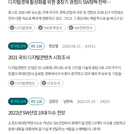
디지털경제 활성화를 위한 중장기 관점의 SW정책·전략
연구
포스트 코로나와 뉴노멀. 이제 우리의 경제·산업과 사회 등 전반은 코로나19 이전과는
전혀 다른 속도로 빠르게 변화하고 있다. 그리고 그 중심에는 폭발적으로 늘어나고 있는
디지털 전환에 대한 수요와 이를 기반으로 전개되는 본격적인 디지털 경제가 있다.
디지털경제
SW정책연구
SW전략연구
뉴노멀은 4차산업혁명에 대한 대비를 선택의 영역에서 생존을 위한 필수 요소로
바꾸었다. (후략)
연구보고서
RE-130
한상열
2022.06.21
61911
2021 국외 디지털콘텐츠 시장조사
디지털콘텐츠 산업은 5G 상용화, VR/AR, AI 등 디지털 기술과 융합으로 고부가가치
창출이 확대되면서 글로벌 경제에서의 비중이 증가하고 있어 해외 주요국 및 기업들은
관련 분야의 R&D 투자를 강화하고 있다. (후략)
디지털콘텐츠
시장조사
연구보고서
RE-128
김정민
남현숙
2022.05.25
19025
2022년 SW산업 10대 이슈 전망
소프트웨어정책연구소는 차년도 SW산업에서 화재가 될 만한 10개의 이슈를 선정하고
관련 내용을 대중에게 알기 쉽게 전달하는 역할을 수행해왔다. (후략)