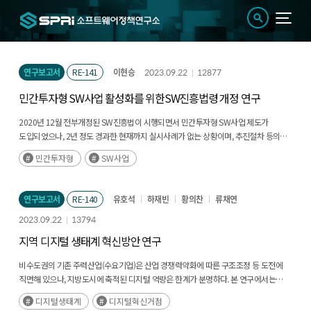
연구보고서
RE-141
이현승
2023.09.22
12877
민간투자형 SW사업 활성화를 위한SW진흥법령 개정 연구
2020년 12월 전부개정된 SW진흥법이 시행되면서 민간투자형 SW사업 제도가
도입되었으나, 2년 정도 경과한 현재까지 실시사례가 없는 상황이며, 추진절차 등의
규정이 명확하지 않다는 지적이 있다. 따라서 민간투자형 SW사업 제도 활성화를 위한
민간투자형
SW사업
SW진흥법령의 개정방향에 관한 연구가 필요하다.(후략)
연구보고서
RE-140
유호석
하재빈
황의찬
류채연
2023.09.22
13794
지역 디지털 생태계 혁신방안 연구
비수도권의 기존 주력산업(수요기업)은 산업 경쟁력약화에 따른 구조조정 등 도전에
직면해 있으나, 지방도시에 축적된 디지털 역량은 한계가 분명하다. 본 연구에서는
수도권에 편중된 디지털 경제를 지방도시로 확산시킬 수 있는 방안을 제시하고 나아가
디지털생태계
디지털혁신거점
지방도시의 디지털 역량을 늘리고, 이를 기반으로 국가적인 경제활성화를 위한 방안을