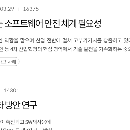
)'과 같은 접근법을 통해 산업의 단계적 발전을 차근히 밟으며 관련
 to trace technological birth, merging, and disappearance 
organized to address perception limits, human misuse, algor
03.29
16375
해 가장 중요하게 고려할 수 있는 필수 요소 중의 하나가 안전 신
the semantic continuity of technological evolution. Moreove
tative Level 2 driver-assistance system, focusing on the 20
의 핵심이라고 볼 수 있는 소프트웨어의 안전 확보를 위한 노력
는 소프트웨어 안전 체계 필요성
erpretation of transition patterns over time. For six key w
ern District of Florida (Barrett v. Tesla, Inc., Case No. 1:21
업의 성공적인 연착륙을 지원하고자 한다. Executive Summary The First I
 enhancing both the interpretability and policy relevan
ile the driver was momentarily inattentive, resulting in the d
arge-scale transportation and mobility through the advent
foundation for early detection and transition prediction of
역할을 맡으며 산업 전반에 걸쳐 고부가가치를 창출하고 있다. 
 to Tesla, and imposed punitive damages due to concern
trade, reconstructing the competitive and growth structu
systems, and evidence-based industrial policy design.
록체인 등 4차 산업혁명의 핵심 영역에서 기술 발전을 가속화하는 중
first to affirm that even SAE Level 2 systems impose obligat
edent, changes in transportation and mobility during the ong
되는 한편 디지털 기술을 활용한 안전 고도화의 기반으로도 자
. The report interprets the case findings through interna
사고 사례
presentative examples of
 유발하는 사고로 이어질 수 있다. 이제 자연적·사회적 재난 사
fety). ISO 26262 focuses on E/E system faults, SOTIF address
ution. These technologies integrate physical means of transp
더욱 대두된다. 소프트웨어 안전은 외부 침해 없이 소프트웨어로 
 management to AI/ML-based perception and decision mode
s of physical distance but also to reconstruct industri
oftware'와 'Safety through Software' 두 가지 측면으로
CAS). Overall, the Autopilot verdict highlights that softw
14301
자에게 미칠 수 있는 위험으로부터 안전하게 보호하는 소프트웨
ransparency, and AI governance. As digital transformation acce
cted to require considerable time to materialize. Therefore,
 염두에 둔다. 'Safety through Software'은 소프트
화 방안 연구
uch as Korea’s “Guidelines for Assuring Software Safety” an
 industrial development, such as the "Crawl-Walk-Run" appr
보고서는 각각의 사례를 분석하여 소프트웨어 안전 관리 관점에
ancement of safety reliability. Particularly in systems 
 차원에서 체계적으로 살펴 우리 정책의 개선 방안을 제시하고자 한다. 
합이 촉진되고 SW재사용에
 ensure the safety of software which can be considered the co
central, driving high-value creation across industries. It's p