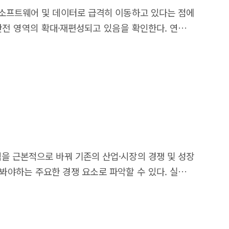
를 통해 기술군의 생성(birth), 합병(merge), 소멸
 소프트웨어 및 데이터로 급격히 이동하고 있다는 점에
본 연구는 약신호–부상신호–추세신호의 단계형 분류를
안전 영역의 확대·재편성되고 있음을 확인한다. 연구는
 병행함으로써 기존 점수 중심 정량기법 대비 예측의
 정지 차량 충돌 사고와 이에 대한 2025년 플로리다
, 기술 조기경보, 산업 전략 수립 등 정책·산업적 활용
 사고 당시 차량은 오토파일럿 모드로 주행 중이었으나 정지 차량을
ncertainty of future responses in the rapidly
상 피해가 발생하였다. 배심원단은 운전자 과실 67%,
als. The 2026 SPRi DaRT (Dynamic Radar for Trends
손해배상을 추가로 부과하였다. 이는 SAE 기준상 레벨
 providing a quantitative and visual representation
 명시적으로 확인한 첫 사례라는 점에서 의미가 크다.
phi process consisting of preliminary surveys with
관점에서 해석한다. ISO 26262는 E/E 시스템 고장(Fault)
tional foresight reports (EU, WEF, UNDP, Gartner),
는 위험을 다루며, ISO/PAS 8800은 AI·ML 기반
finalized through iterative feedback and consensus.
), R171(DCAS) 등 국제 규정도 함께 검토하였다.
을 근본적으로 바꿔 기존의 산업·시장의 경쟁 및 성장
gnal technologies included quantum internet,
·징벌적 손해배상·데이터 투명성·AI 안전을 아우르는
봐야하는 주요한 경쟁 요소로 파악할 수 있다. 실제로
ls (LAMs), general-purpose AI robots, zero trust
W 안전 요구사항으로서 「소프트웨어 안전에 관한 고시」
)은 4차 산업혁명의 대표적인 모빌리티 혁신 사례로, 물리적 이동
, and AI-radio access network (AI-RAN); and trend
제시한다. Executive Summary This report
디지털 기술의 융합을 통해 산업의 경쟁 및 성장 체계를
phi findings, a data-driven transition analysis was
mous driving and ADAS technologies are shifting
d with K-means (k = 100), and cosine similarities
nagement. As these systems expand in scope and