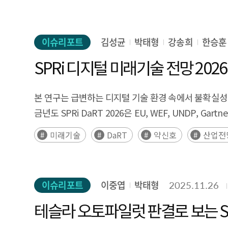
이슈리포트
김성균
박태형
강송희
한승훈
SPRi 디지털 미래기술 전망 2026
본 연구는 급변하는 디지털 기술 환경 속에서 불확실성이 
금년도 SPRi DaRT 2026은 EU, WEF, UNDP
전문가)로 구분된 델파이 조사를 통해 30대 미래 신호
미래기술
DaRT
약신호
산업전
100개의 후보 기술 중 30개 핵심 기술이 최종 확정되었
양자 인터넷, 분산 AI 얼라인먼트, 양자 감지, 부상신호 기
통신, 촉감 홀로그래피, AI 기반 무선 접속 네트워크, 
이슈리포트
이중엽
박태형
2025.11.26
시각화 과정을 거쳐, 기술 시그널(약신호·부상신호·
불확실성, 영향력의 상대적 크기를 직관적으로 파악할
테슬라 오토파일럿 판결로 보는 
2007년부터 2025년까지의 arXiv 데이터를 기반으로 