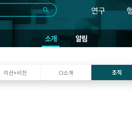
연구
전체
제목
내용
태그
첨부파일
체
1일
1주
1개월
3개월
1년
소개
알림
~
시
마
작
지
일
막
조회
일
조직
미션+비전
CI소개