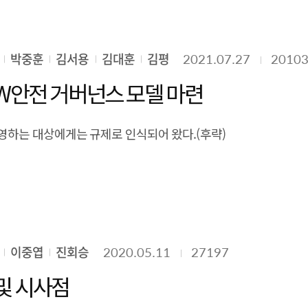
박중훈
김서용
김대훈
김평
2021.07.27
2010
W안전 거버넌스 모델 마련
영하는 대상에게는 규제로 인식되어 왔다.(후략)
이중엽
진회승
2020.05.11
27197
 및 시사점