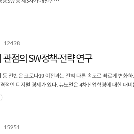
상용SW 등 제3자가 개발한
trends in the SDV and UAM sectors based on such analysis,
rial Revolution, such as mobile computing, quantum comp
발 비용이 절감되는 혁신을 가져옴과 동시에 내재된 라이선스
ft landing of the domestic industry.
botics, and blockchain. The acceleration of digital transforma
 제기되었고, 방안 중 하나로 SBOM(Software Bill of Ma
g as a foundation for enhanced safety through digital technol
s made securing digital safety for citizens a primary concer
sical, social, and economic damages, necessitating preventi
12498
gainst risks to life or physical harm from accidents caused b
 관점의 SW정책·전략 연구
Software' ensures the integrity of software itself, maintainin
vehicles and smart factories, where embedded software 
회 등 전반은 코로나19 이전과는 전혀 다른 속도로 빠르게 변화하
and abnormal operations can lead to human casualties. Seco
격적인 디지털 경제가 있다. 뉴노멀은 4차산업혁명에 대한 대비
ential accidents, and ensuring safety in emergency situation
, major accidents. This report examines such cases to anal
eding further enhancement. Through this, we aim to system
15951