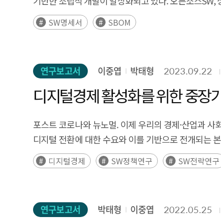
기반한 조립식 개발이 일상화되고 있다. 오픈소스SW, 
perspective, this report aims to understand the 
advancements in key areas of the Fourth Indust
SW를 활용함으로써 신기술 도입이 빨라지고 SW개
mobility industry and facilitating the successful so
SW명세서
SBOM
vehicles, big data, artificial intelligence (AI), ro
SW구성요소 수준의 관리를 위해 SW공급망 투명성 확보 필요성이
society, posing potential threats while also servin
with frequent safety threats in digital spaces, ha
potential risks, leading to accidents causing phy
연구보고서
이중엽
박태형
2023.09.22
to the state where there is sufficient preparation a
디지털경제 활성화를 위한 중장기
can be divided into two concepts. First, 'Safety of 
software. Recent examples include autonomous 
포스트 코로나와 뉴노멀. 이제 우리의 경제·산업과 사
potential risks. Software algorithm malfunctions 
디지털 전환에 대한 수요와 이를 기반으로 전개되는 본
software safety features to reduce and prevent pot
(후략)
safety devices fail to prevent, and instead cause
디지털경제
SW정책연구
SW전략연구
software safety management, identifying areas ne
the safety management framework.
연구보고서
박태형
이중엽
2022.05.25