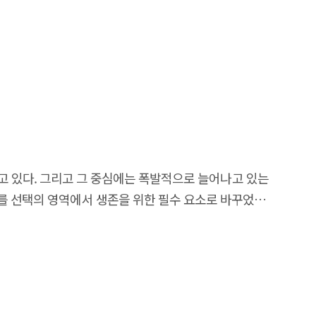
 thereby supporting the stable development of the
uting, the Internet of Things (IoT), autonomous
·보안·품질 위협도 함께 동반되고 있다. 이에 따라
tion deepens the complexity and dependence in digital
terials)에 주목하기 시작했다. (후략)
ogy. The rise in natural and social disasters, along
n. The expansion of software applications increases
ve and management measures. Software safety refers
y software, in the absence of external breaches. This
g the safety level to prevent accidents caused by the
must guarantee integrity and safeguard against
고 있다. 그리고 그 중심에는 폭발적으로 늘어나고 있는
nd, 'Safety through Software' focuses on utilizing
를 선택의 영역에서 생존을 위한 필수 요소로 바꾸었다.
s. This includes incidents where software errors in
yze shortcomings and directions for improvement in
atically examine our policy's improvements within