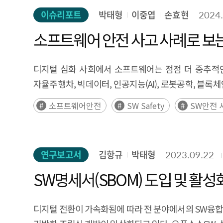
전망된다. 이에 '크롤-워크-런(Crawl-Walk-Run
between cluster centroids across years were used
complexity, software functional safety is being re
이슈리포트
박태형
이중엽
손효현
2024.
본격적인 상용화로 이끄는 간극(캐즘)을 최소화하기 위
from weak to emerging to trend signals, capturing 
The study analyzes Tesla’s Autopilot as a represen
디지털 인프라가 결합되어 진행될 시스템에서는 서비스
소프트웨어 안전 사고 사례로 보
to emerging to trend signals—enabled a dynamic int
2025 verdict by the U.S. District Court for the South
SDV와 UAM 분야의 동향을 파악하며 모빌리티 산업의 안정적인 발전과 국내 산
supplemented with in-depth literature analysis,
stationary vehicle and the AEB did not activate, wh
Revolution began with transformative changes in l
forecasting methods. This research establishes a 
디지털 심화 사회에서 소프트웨어는 점점 더 중추적인 
assigned 67% negligence to the driver and 33%
fundamentally altered methods of production and 
prioritization, emerging-technology early-warning 
자율주행차, 빅데이터, 인공지능(AI), 로봇공학, 블
marketing. This case is significant as one of the 
very foundations. Considering this historical prec
사회의 복잡성과 의존성을 심화시키며 잠재적 위협이 
adequate warnings, and operational transparency
소프트웨어안전
SW Safety
SW안전 
as critical competitive factors that warrant close attention. Indeed, Software-Defined Vehicles (SDVs) and Urban Air Mobility (UAM) are re
증가는 신체적 상해뿐만 아니라 사회적, 경제적 손실을
Safety), ISO 21448 (SOTIF), and ISO/PAS 8800 (AI Sa
mobility innovation in the Fourth Industrial Revol
빈번함에 따라, 소프트웨어 안전 확보는 주요 과제로 
without faults, and ISO/PAS 8800 extends safety
is expected not only to overcome the limitation
대한 위험에 대비하는 상태를 의미한다. 이는 'Safety of S
regulations such as UNECE R157 (ALKS) and R171 (D
convergence of physical and digital technologies. However, the full-scale commercialization of autonomous vehicles which epitomize SDVs and urban air mobility
연구보고서
김항규
박태형
2023.09.22
소프트웨어 자체의 무결성을 보증하며, 사용자와 이용
linked to product liability, punitive damages, data t
is encountering significant challenges and is proje
발생하지 않도록 소프트웨어 자체 품질 수준을 확보하는 것을
SW명세서(SBOM) 도입 및 활성
establish baseline software safety requirements?s
risks by methodically advancing through stages of
예방하고, 비상 상황에 대응하는 것을 말한다. 이 
frameworks that support emerging digital risks.
chasm toward full commercialization is the enh
보완해야 할 부분을 식별한다. 이를 통해 안전관리 프레임워크
디지털 전환이 가속화됨에 따라 전 분야에서의 SW융
infrastructure are integrated, concurrent efforts to
advanced society, software is becoming increasingly 