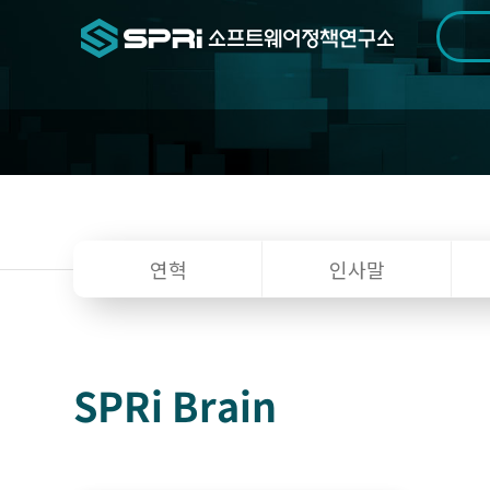
검색범위
기간
전
소
연혁
인사말
개
SPRi Brain