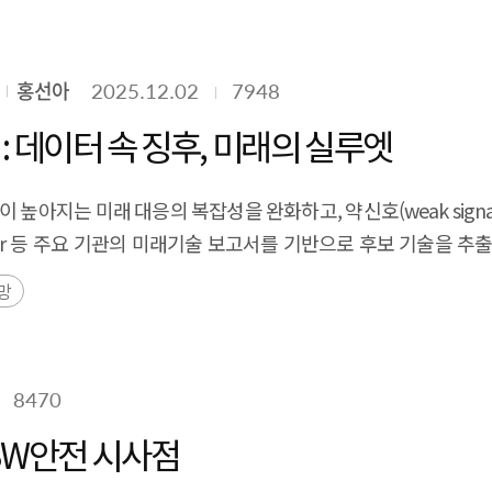
홍선아
2025.12.02
7948
 : 데이터 속 징후, 미래의 실루엣
높아지는 미래 대응의 복잡성을 완화하고, 약신호(weak sign
, Gartner 등 주요 기관의 미래기술 보고서를 기반으로 후보 기술
를 선정하였다. 전문가의 반복적 평가와 피드백 과정을 통해 신규
망
다. 분석 결과, 전년도 SPRi DaRT 2025 대비 총 16개의 
술군은 양자 AI, 대규모 행동 모델, 범용 AI 로봇, 제로 트러스트 
추세신호 기술군은 에이전틱 AI, AI 칩, AI 기반 칩 설계, 추
8470
추세신호)과 미래 실현 시기(단기·중기·장기)를 한눈에 보여주는
 수 있도록 하였다. 또한, 본 연구는 델파이 조사 결과를 보완
SW안전 시사점
논문 제목을 Sentence-BERT로 임베딩하고, K-means 클러