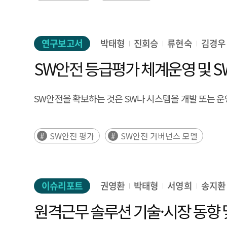
연구보고서
박태형
진회승
류현숙
김경우
SW안전 등급평가 체계운영 및 S
SW안전을 확보하는 것은 SW나 시스템을 개발 또는 운
SW안전 평가
SW안전 거버넌스 모델
이슈리포트
권영환
박태형
서영희
송지환
원격근무 솔루션 기술·시장 동향