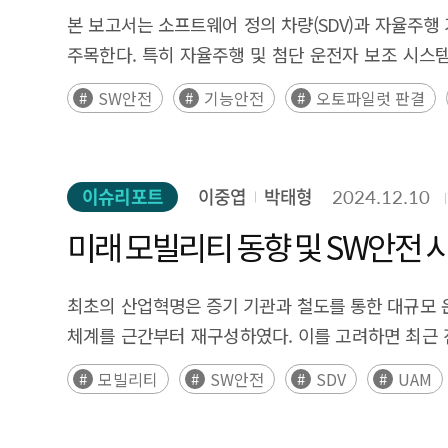
도출하였다. 이후 연속된 연도 간 클러스터 중심 벡터의 코사인
본 보고서는 소프트웨어 정의 차량(SDV)과 자율주
(death)을 시계열적으로 추적하고 약신호–부상신
주목한다. 특히 자율주행 및 첨단 운전자 보조 시스
적용하여 약신호의 전이 구조를 시계열적으로 설명하
대표적 자율주행 보조 시스템인 테슬라 오토파일럿(Au
SW안전
기능안전
오토파일럿 판결
해석가능성과 정책적 실효성을 향상시켰다. 또한, 약신호
남부연방지방법원의 손해배상 판결(Barrett v. Tesla,
가능성의 토대를 마련하였다. Executive Summary This study 
인식하지 못했고, 자동긴급제동(AEB)이 작동하지 못
evolving digital technology landscape and to est
테슬라 과실 33%를 인정하는 한편, 사고 데이터 미
and Signals) was derived by integrating Delphi-bas
이슈리포트
이중엽
박태형
2024.12.10
2(운전자 보조) 시스템에 대해서도 제조사가 예측 
of technological change over time. The SPRi DaRT 
보고서는 오토파일럿 사고의 쟁점을 ISO 26262(기능안전), IS
미래 모빌리티 동향 및 SW안전 
futures-studies experts and main surveys with dom
을 전제로 안전무결성을 관리하는 반면, SOTIF는 센서 
and evaluated for novelty, impact, and feasibility
알고리즘의 데이터 품질·모델 불확실성을 포괄하는 안전 프
최초의 산업혁명은 증기 기관과 철도를 통한 대규모 
Compared to SPRi DaRT 2025, a total of 16 n
결론적으로, 테슬라 오토파일럿 판결은 소프트웨어 안
체계를 근간부터 재구성하였다. 이를 고려하면 최근 
decentralized AI alignment, and quantum sensing
종합적 리스크 관리 대상임을 보여준다. 생명·신체와 
SDV(Software Defined Vehicle, 소프트웨어
architecture, neuromorphic computing, LLMs as op
모빌리티
SW안전
SDV
UAM
와 같은 지침을 참고해야 할 것이며 나아가 Safety-Sec
수단이 디지털로 제어되는 통합 기술이다. 그리고 그 
signals included agentic AI, AI chips, AI-assisted
examines how the transition toward Software-De
재구성할 것으로 기대할 수 있다. 다만 SDV의 대표격인 자율주행차나 도심항공 모빌리티의 본격적인 상용화는 어려움을 겪고 있으며, 앞으로도 상당 기간 소요될 것으로
performed using arXiv papers from 2007 to 2025. 
automotive safety requirements from hardware-